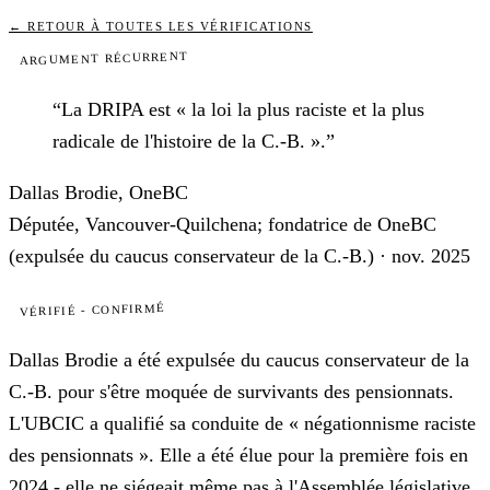
←
RETOUR À TOUTES LES VÉRIFICATIONS
ARGUMENT RÉCURRENT
“
La DRIPA est « la loi la plus raciste et la plus
radicale de l'histoire de la C.-B. ».
”
Dallas Brodie
,
OneBC
Députée, Vancouver-Quilchena; fondatrice de OneBC
(expulsée du caucus conservateur de la C.-B.)
·
nov. 2025
VÉRIFIÉ - CONFIRMÉ
Dallas Brodie a été expulsée du caucus conservateur de la
C.-B. pour s'être moquée de survivants des pensionnats.
L'UBCIC a qualifié sa conduite de « négationnisme raciste
des pensionnats ». Elle a été élue pour la première fois en
2024 - elle ne siégeait même pas à l'Assemblée législative