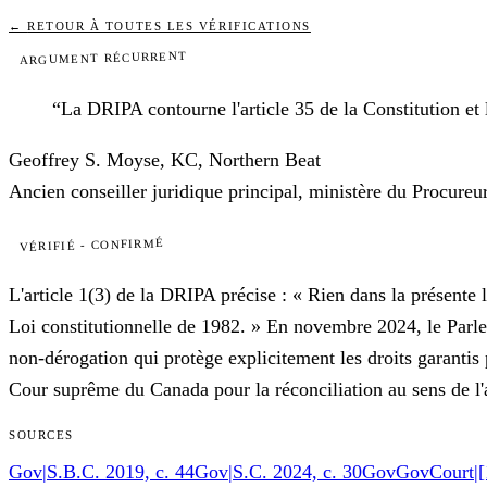
←
RETOUR À TOUTES LES VÉRIFICATIONS
ARGUMENT RÉCURRENT
“
La DRIPA contourne l'article 35 de la Constitution et 
Geoffrey S. Moyse, KC
,
Northern Beat
Ancien conseiller juridique principal, ministère du Procureur
VÉRIFIÉ - CONFIRMÉ
L'article 1(3) de la DRIPA précise : « Rien dans la présente l
Loi constitutionnelle de 1982. » En novembre 2024, le Parleme
non-dérogation qui protège explicitement les droits garantis
Cour suprême du Canada pour la réconciliation au sens de l'a
SOURCES
Gov
|
S.B.C. 2019, c. 44
Gov
|
S.C. 2024, c. 30
Gov
Gov
Court
|
[