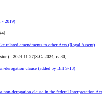
1 - 2019)
44
]
ake related amendments to other Acts (Royal Assent)
sion)
·
2024-11-27
[
S.C. 2024, c. 30
]
non-derogation clause (added by Bill S-13)
a non-derogation clause in the federal Interpretation Act