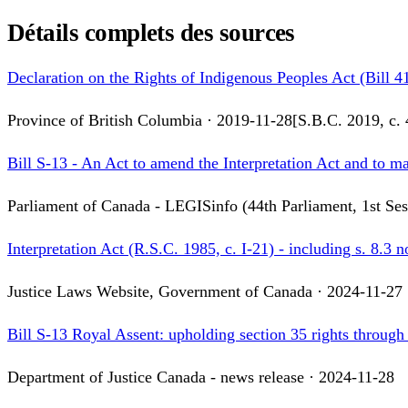
Détails complets des sources
Declaration on the Rights of Indigenous Peoples Act (Bill 4
Province of British Columbia
·
2019-11-28
[
S.B.C. 2019, c. 
Bill S-13 - An Act to amend the Interpretation Act and to m
Parliament of Canada - LEGISinfo (44th Parliament, 1st Ses
Interpretation Act (R.S.C. 1985, c. I-21) - including s. 8.3 
Justice Laws Website, Government of Canada
·
2024-11-27
Bill S-13 Royal Assent: upholding section 35 rights through 
Department of Justice Canada - news release
·
2024-11-28